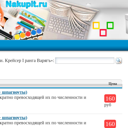
и. Крейсер I ранга Варягъ»:
Цена
(+ шпагноуты)
ократно превосходящей их по численности и
160
руб
(+ шпагноуты)
ократно превосходящей их по численности и
160