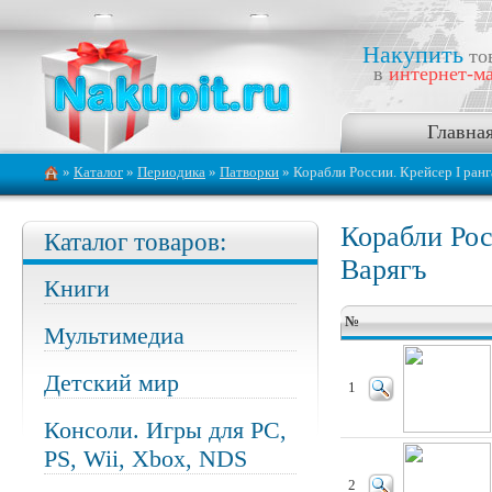
Накупить
то
в
интернет-ма
Главна
»
Каталог
»
Периодика
»
Патворки
» Корабли России. Крейсер I ранг
Корабли Рос
Каталог товаров:
Варягъ
Книги
№
Мультимедиа
Детский мир
1
Консоли. Игры для PC,
PS, Wii, Xbox, NDS
2