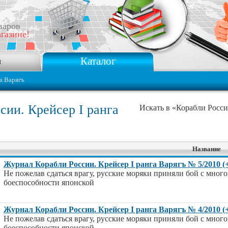
варов
газине!
Каталог
я
а Варягъ
сии. Крейсер I ранга
Искать в «Корабли Росси
Название
Журнал Корабли России. Крейсер I ранга Варягъ № 5/2010 
Не пожелав сдаться врагу, русские моряки приняли бой с мног
боеспособности японской
Журнал Корабли России. Крейсер I ранга Варягъ № 4/2010 
Не пожелав сдаться врагу, русские моряки приняли бой с мног
боеспособности японской