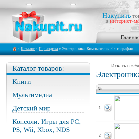
Накупить
то
в
интернет-ма
Главна
»
Каталог
»
Периодика
» Электроника. Компьютеры. Фотография
Искать в «Э
Каталог товаров:
Электроник
Книги
№
Мультимедиа
Детский мир
1
Консоли. Игры для PC,
PS, Wii, Xbox, NDS
2