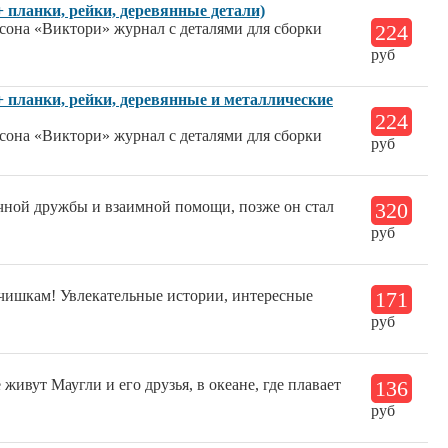
 планки, рейки, деревянные детали)
ьсона «Виктори» журнал с деталями для сборки
224
руб
 планки, рейки, деревянные и металлические
224
ьсона «Виктори» журнал с деталями для сборки
руб
ечной дружбы и взаимной помощи, позже он стал
320
руб
чишкам! Увлекательные истории, интересные
171
руб
живут Маугли и его друзья, в океане, где плавает
136
руб