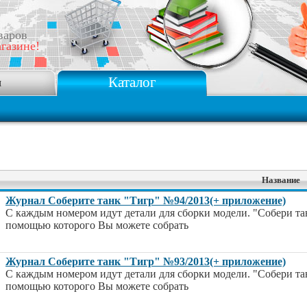
варов
газине!
Каталог
я
Название
Журнал Соберите танк "Тигр" №94/2013(+ приложение)
С каждым номером идут детали для сборки модели. "Собери та
помощью которого Вы можете собрать
Журнал Соберите танк "Тигр" №93/2013(+ приложение)
С каждым номером идут детали для сборки модели. "Собери та
помощью которого Вы можете собрать