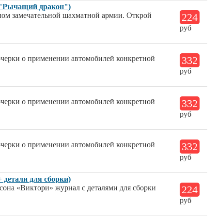
 "Рычащий дракон")
алом замечательной шахматной армии. Открой
224
руб
очерки о применении автомобилей конкретной
332
руб
очерки о применении автомобилей конкретной
332
руб
очерки о применении автомобилей конкретной
332
руб
 детали для сборки)
ьсона «Виктори» журнал с деталями для сборки
224
руб