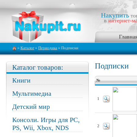
Накупить
то
в
интернет-ма
Главна
»
Каталог
»
Периодика
» Подписки
Подписки
Каталог товаров:
Книги
№
Мультимедиа
1
Детский мир
Консоли. Игры для PC,
PS, Wii, Xbox, NDS
2