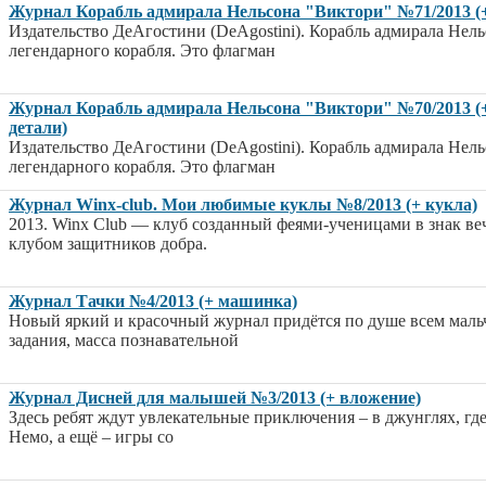
Журнал Корабль адмирала Нельсона "Виктори" №71/2013 (+
Издательство ДеАгостини (DeAgostini). Корабль адмирала Нел
легендарного корабля. Это флагман
Журнал Корабль адмирала Нельсона "Виктори" №70/2013 (+
детали)
Издательство ДеАгостини (DeAgostini). Корабль адмирала Нел
легендарного корабля. Это флагман
Журнал Winx-club. Мои любимые куклы №8/2013 (+ кукла)
2013. Winx Club — клуб созданный феями-ученицами в знак в
клубом защитников добра.
Журнал Тачки №4/2013 (+ машинка)
Новый яркий и красочный журнал придётся по душе всем маль
задания, масса познавательной
Журнал Дисней для малышей №3/2013 (+ вложение)
Здесь ребят ждут увлекательные приключения – в джунглях, где 
Немо, а ещё – игры со