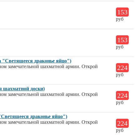
153
руб
153
руб
 "Светящееся драконье яйцо")
алом замечательной шахматной армии. Открой
224
руб
я шахматной доски)
алом замечательной шахматной армии. Открой
224
руб
"Светящееся драконье яйцо")
алом замечательной шахматной армии. Открой
224
руб