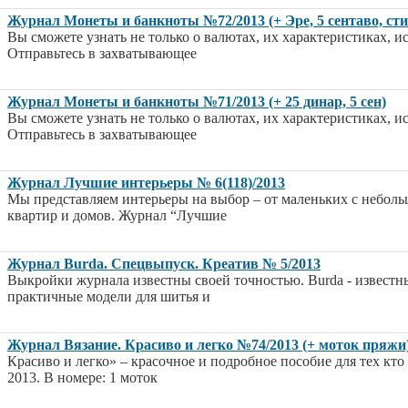
Журнал Монеты и банкноты №72/2013 (+ Эре, 5 сентаво, ст
Вы сможете узнать не только о валютах, их характеристиках, и
Отправьтесь в захватывающее
Журнал Монеты и банкноты №71/2013 (+ 25 динар, 5 сен)
Вы сможете узнать не только о валютах, их характеристиках, и
Отправьтесь в захватывающее
Журнал Лучшие интерьеры № 6(118)/2013
Мы представляем интерьеры на выбор – от маленьких с небо
квартир и домов. Журнал “Лучшие
Журнал Burda. Спецвыпуск. Креатив № 5/2013
Выкройки журнала известны своей точностью. Burda - извест
практичные модели для шитья и
Журнал Вязание. Красиво и легко №74/2013 (+ моток пряжи
Красиво и легко» – красочное и подробное пособие для тех кто
2013. В номере: 1 моток