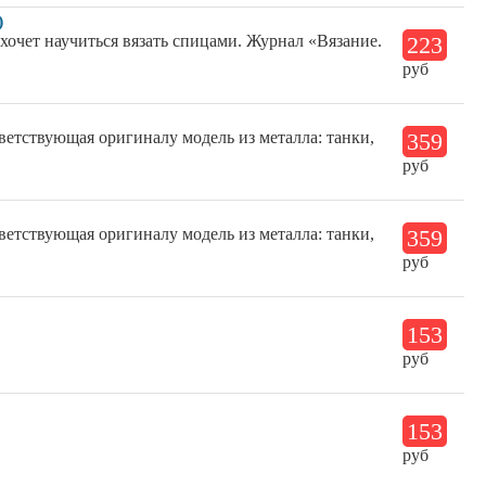
)
 хочет научиться вязать спицами. Журнал «Вязание.
223
руб
етствующая оригиналу модель из металла: танки,
359
руб
етствующая оригиналу модель из металла: танки,
359
руб
153
руб
153
руб