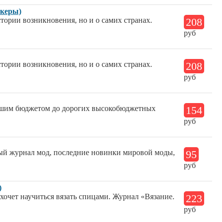
икеры)
стории возникновения, но и о самих странах.
208
руб
стории возникновения, но и о самих странах.
208
руб
льшим бюджетом до дорогих высокобюджетных
154
руб
ный журнал мод, последние новинки мировой моды,
95
руб
)
 хочет научиться вязать спицами. Журнал «Вязание.
223
руб