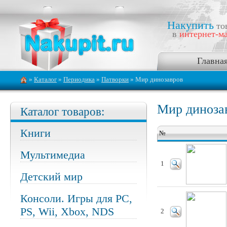
Накупить
то
в
интернет-ма
Главна
»
Каталог
»
Периодика
»
Патворки
» Мир динозавров
Мир диноза
Каталог товаров:
Книги
№
Мультимедиа
1
Детский мир
Консоли. Игры для PC,
PS, Wii, Xbox, NDS
2