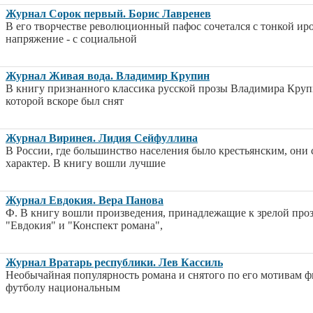
Журнал Сорок первый. Борис Лавренев
В его творчестве революционный пафос сочетался с тонкой ир
напряжение - с социальной
Журнал Живая вода. Владимир Крупин
В книгу признанного классика русской прозы Владимира Крупи
которой вскоре был снят
Журнал Виринея. Лидия Сейфуллина
В России, где большинство населения было крестьянским, они
характер. В книгу вошли лучшие
Журнал Евдокия. Вера Панова
Ф. В книгу вошли произведения, принадлежащие к зрелой про
"Евдокия" и "Конспект романа",
Журнал Вратарь республики. Лев Кассиль
Необычайная популярность романа и снятого по его мотивам ф
футболу национальным