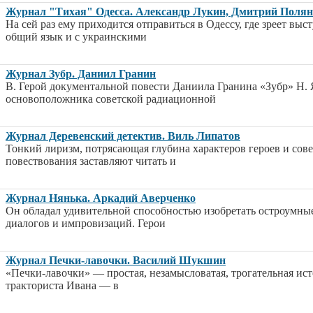
Журнал "Тихая" Одесса. Александр Лукин, Дмитрий Поля
На сей раз ему приходится отправиться в Одессу, где зреет вы
общий язык и с украинскими
Журнал Зубр. Даниил Гранин
В. Герой документальной повести Даниила Гранина «Зубр» Н. 
основоположника советской радиационной
Журнал Деревенский детектив. Виль Липатов
Тонкий лиризм, потрясающая глубина характеров героев и со
повествования заставляют читать и
Журнал Нянька. Аркадий Аверченко
Он обладал удивительной способностью изобретать остроумны
диалогов и импровизаций. Герои
Журнал Печки-лавочки. Василий Шукшин
«Печки-лавочки» — простая, незамысловатая, трогательная ист
тракториста Ивана — в