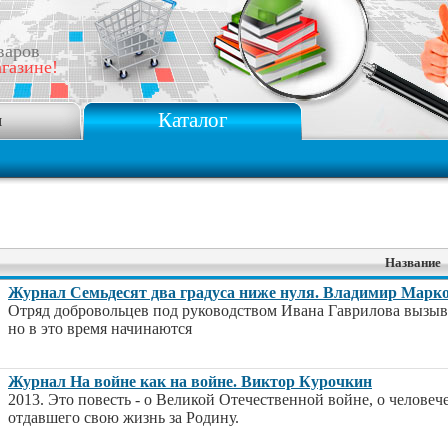
варов
газине!
Каталог
я
Название
Журнал Семьдесят два градуса ниже нуля. Владимир Марк
Отряд добровольцев под руководством Ивана Гаврилова вызыва
но в это время начинаются
Журнал На войне как на войне. Виктор Курочкин
2013. Это повесть - о Великой Отечественной войне, о человеч
отдавшего свою жизнь за Родину.