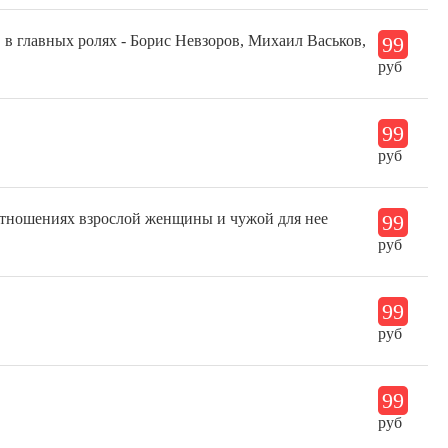
 в главных ролях - Борис Невзоров, Михаил Васьков,
99
руб
99
руб
оотношениях взрослой женщины и чужой для нее
99
руб
99
руб
99
руб