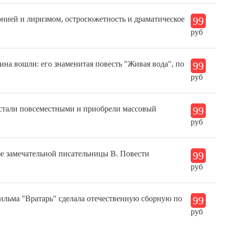
онией и лиризмом, остросюжетность и драматическое
99
руб
на вошли: его знаменитая повесть "Живая вода", по
99
руб
 стали повсеместными и приобрели массовый
99
руб
зе замечательной писательницы В. Повести
99
руб
ильма "Вратарь" сделала отечественную сборную по
99
руб