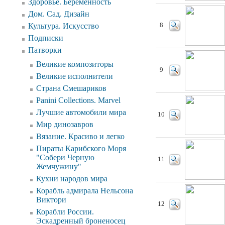
Здоровье. Беременность
Дом. Сад. Дизайн
Культура. Искусство
8
Подписки
Патворки
Великие композиторы
9
Великие исполнители
Страна Смешариков
Panini Collections. Marvel
Лучшие автомобили мира
10
Мир динозавров
Вязание. Красиво и легко
Пираты Карибского Моря
"Собери Черную
11
Жемчужину"
Кухни народов мира
Корабль адмирала Нельсона
Виктори
12
Корабли России.
Эскадренный броненосец