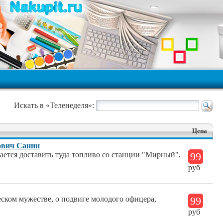
Искать в «Теленеделя»:
Цена
ович Санин
ется доставить туда топливо со станции "Мирный",
99
руб
еском мужестве, о подвиге молодого офицера,
99
руб