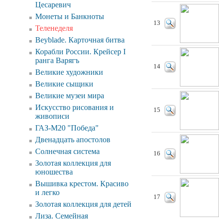
Цесаревич
Монеты и Банкноты
13
Теленеделя
Beyblade. Карточная битва
Корабли России. Крейсер I
ранга Варягъ
14
Великие художники
Великие сыщики
Великие музеи мира
Искусcтво рисования и
15
живописи
ГАЗ-М20 "Победа"
Двенадцать апостолов
Солнечная система
16
Золотая коллекция для
юношества
Вышивка крестом. Красиво
и легко
17
Золотая коллекция для детей
Лиза. Семейная