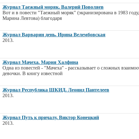
Журнал Таежный моряк. Валерий Поволяев
Вот и в повести "Таежный моряк" (экранизирована в 1983 году,
Марина Левтова) благодаря
Журнал Варварин день. Ирина Велембовская
2013.
Журнал Мачеха. Мария Халфина
Одна из повестей - "Мачеха" - рассказывает о сложных взаим
девочки. В книгу известной
Журнал Республика ШКИД. Леонид Пантелеев
2013.
Журнал Путь к причалу. Виктор Конецкий
2013.