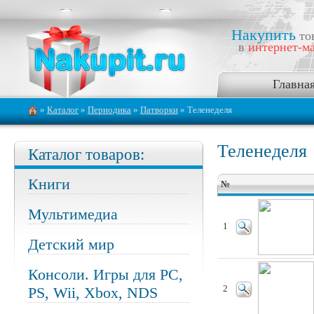
Накупить
то
в
интернет-ма
Главна
»
Каталог
»
Периодика
»
Патворки
» Теленеделя
Теленеделя
Каталог товаров:
Книги
№
Мультимедиа
1
Детский мир
Консоли. Игры для PC,
PS, Wii, Xbox, NDS
2