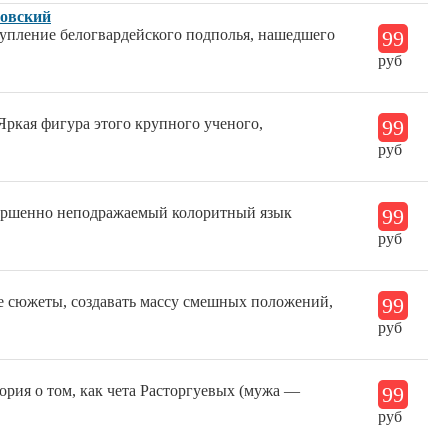
новский
ступление белогвардейского подполья, нашедшего
99
руб
Яркая фигура этого крупного ученого,
99
руб
вершенно неподражаемый колоритный язык
99
руб
е сюжеты, создавать массу смешных положений,
99
руб
ория о том, как чета Расторгуевых (мужа —
99
руб