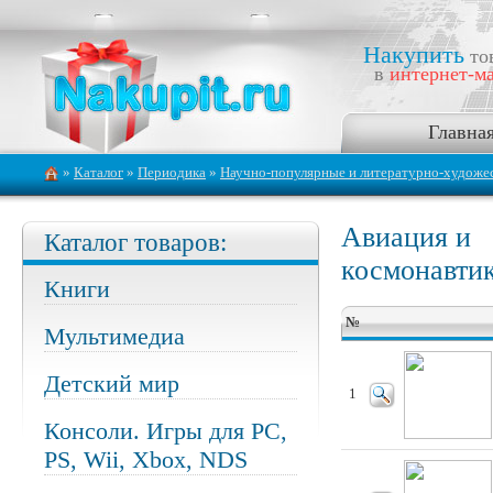
Накупить
то
в
интернет-ма
Главна
»
Каталог
»
Периодика
»
Научно-популярные и литературно-художе
Авиация и
Каталог товаров:
космонавти
Книги
№
Мультимедиа
Детский мир
1
Консоли. Игры для PC,
PS, Wii, Xbox, NDS