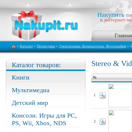
Накупить
то
в
интернет-ма
Главна
»
Каталог
»
Периодика
»
Электроника. Компьютеры. Фотография
» S
Stereo & Vi
Каталог товаров:
Книги
№
Мультимедиа
1
Детский мир
Консоли. Игры для PC,
PS, Wii, Xbox, NDS
2