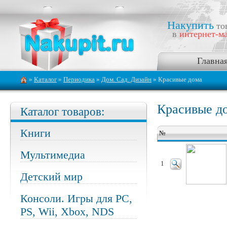
Накупить
то
в
интернет-ма
Главна
»
Каталог
»
Периодика
»
Дом. Сад. Дизайн
» Красивые дома
Красивые д
Каталог товаров:
Книги
№
Мультимедиа
1
Детский мир
Консоли. Игры для PC,
PS, Wii, Xbox, NDS