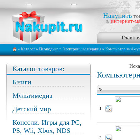
Накупить
то
в
интернет-ма
Главна
»
Каталог
»
Периодика
»
Электронные издания
» Компьютерный жур
Иска
Каталог товаров:
Компьютерн
Книги
№
Мультимедиа
Детский мир
1
Консоли. Игры для PC,
PS, Wii, Xbox, NDS
2