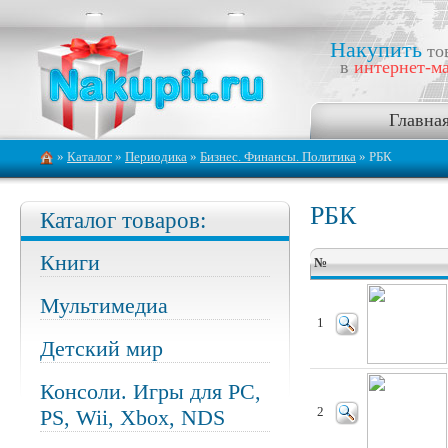
Накупить
то
в
интернет-ма
Главна
»
Каталог
»
Периодика
»
Бизнес. Финансы. Политика
» РБК
РБК
Каталог товаров:
Книги
№
Мультимедиа
1
Детский мир
Консоли. Игры для PC,
PS, Wii, Xbox, NDS
2