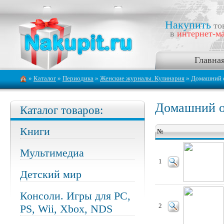
Накупить
то
в
интернет-ма
Главна
»
Каталог
»
Периодика
»
Женские журналы. Кулинария
» Домашний 
Домашний о
Каталог товаров:
Книги
№
Мультимедиа
1
Детский мир
Консоли. Игры для PC,
PS, Wii, Xbox, NDS
2