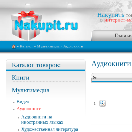
Накупить
то
в
интернет-ма
Главна
»
Каталог
»
Мультимедиа
» Аудиокниги
Аудиокниги
Каталог товаров:
Книги
№
Мультимедиа
Видео
1
Аудиокниги
Аудиокниги на
иностранных языках
Художественная литература