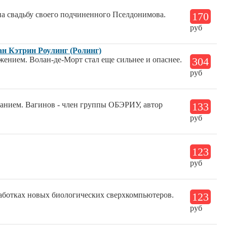
на свадьбу своего подчиненного Пселдонимова.
170
руб
ан Кэтрин Роулинг (Ролинг)
жением. Волан-де-Морт стал еще сильнее и опаснее.
304
руб
ванием. Вагинов - член группы ОБЭРИУ, автор
133
руб
123
руб
работках новых биологических сверхкомпьютеров.
123
руб