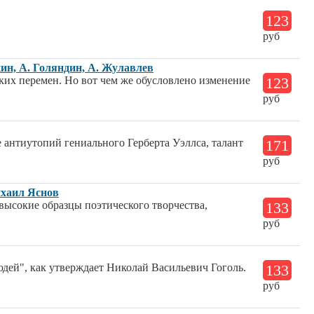
123
руб
кин, А. Голяндин, А. Жулавлев
ких перемен. Но вот чем же обусловлено изменение
123
руб
 антиутопий гениального Герберта Уэллса, талант
171
руб
ихаил Яснов
высокие образцы поэтического творчества,
133
руб
юдей", как утверждает Николай Васильевич Гоголь.
133
руб