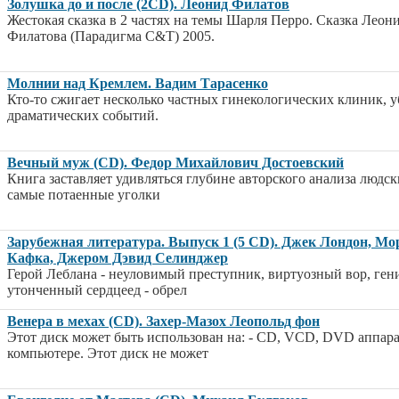
Золушка до и после (2CD). Леонид Филатов
Жестокая сказка в 2 частях на темы Шарля Перро. Сказка Леон
Филатова (Парадигма C&T) 2005.
Молнии над Кремлем. Вадим Тарасенко
Кто-то сжигает несколько частных гинекологических клиник, у
драматических событий.
Вечный муж (CD). Федор Михайлович Достоевский
Книга заставляет удивляться глубине авторского анализа людск
самые потаенные уголки
Зарубежная литература. Выпуск 1 (5 CD). Джек Лондон, М
Кафка, Джером Дэвид Селинджер
Герой Леблана - неуловимый преступник, виртуозный вор, ген
утонченный сердцеед - обрел
Венера в мехах (CD). Захер-Мазох Леопольд фон
Этот диск может быть использован на: - CD, VCD, DVD аппара
компьютере. Этот диск не может