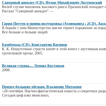
Скверный анекдот (CD). Федор Михайлович Достоевский
Волей случая чиновник высокого ранга Пралинский попадает 
Рассказ "Скверный анекдот" —
Гарри Поттер и принц-полукровка (Аудиокнига : 2CD). Джо
В борьбе с ним Министерство магии терпит поражение за пора
Все больше и больше людей
Бамбочада (CD). Константин Вагинов
К. К. Нешуточные страсти кипят в этой книге с шутливым наз
гротесковой прозы. 2005.
Великая страна.... Леонид Костюков
2008.
Приход больших обезьян. Владимир Митыпов
«28 сентября. Научно-фантастическая повесть о секретных раз
Сегодня шеф взял меня вниз,