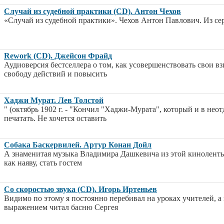
Случай из судебной практики (CD). Антон Чехов
«Случай из судебной практики». Чехов Антон Павлович. Из сер
Rework (CD). Джейсон Фрайд
Аудиоверсия бестселлера о том, как усовершенствовать свои вз
свободу действий и повысить
Хаджи Мурат. Лев Толстой
" (октябрь 1902 г. - "Кончил "Хаджи-Мурата", который и в не
печатать. Не хочется оставить
Собака Баскервилей. Артур Конан Дойл
А знаменитая музыка Владимира Дашкевича из этой киноленты
как наяву, стать гостем
Со скоростью звука (CD). Игорь Иртеньев
Видимо по этому я постоянно перебивал на уроках учителей, а к
выражением читал басню Сергея