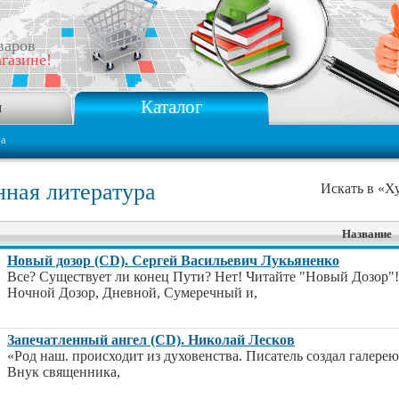
варов
газине!
Каталог
я
ра
ная литература
Искать в «Х
Название
Новый дозор (CD). Сергей Васильевич Лукьяненко
Все? Существует ли конец Пути? Нет! Читайте "Новый Дозор"!!
Ночной Дозор, Дневной, Сумеречный и,
Запечатленный ангел (CD). Николай Лесков
«Род наш. происходит из духовенства. Писатель создал галерею
Внук священника,