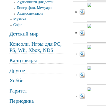
Аудиокниги для детей
Биографии. Мемуары
8
Аудиоспектакль
Музыка
Софт
Детский мир
9
Консоли. Игры для PC,
PS, Wii, Xbox, NDS
10
Канцтовары
Другое
11
Хобби
Раритет
12
Периодика