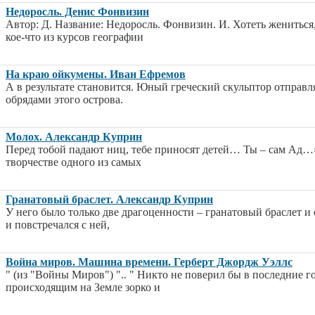
Недоросль. Денис Фонвизин
Автор: Д. Название: Недоросль. Фонвизин. И. Хотеть жениться,
кое-что из курсов географии
На краю ойкумены. Иван Ефремов
А в результате становится. Юный греческий скульптор отправля
обрядами этого острова.
Молох. Александр Куприн
Перед тобой падают ниц, тебе приносят детей… Ты – сам Ад…
творчестве одного из самых
Гранатовый браслет. Александр Куприн
У него было только две драгоценности – гранатовый браслет и
и повстречался с ней,
Война миров. Машина времени. Герберт Джордж Уэллс
" (из "Войны Миров") ".. " Никто не поверил бы в последние го
происходящим на Земле зорко и