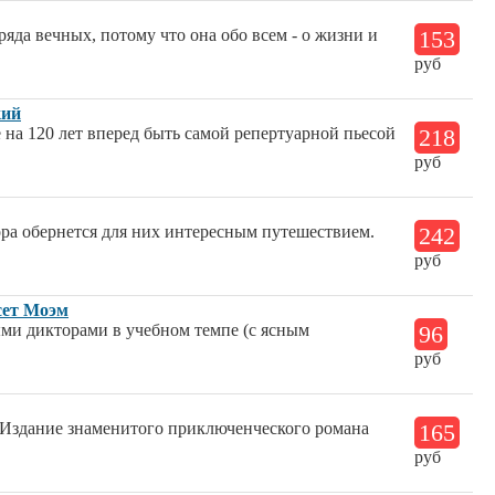
ряда вечных, потому что она обо всем - о жизни и
153
руб
кий
 на 120 лет вперед быть самой репертуарной пьесой
218
руб
ра обернется для них интересным путешествием.
242
руб
сет Моэм
ми дикторами в учебном темпе (с ясным
96
руб
. Издание знаменитого приключенческого романа
165
руб