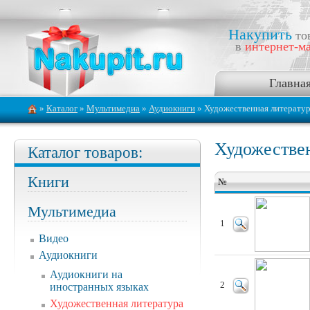
Накупить
то
в
интернет-ма
Главна
»
Каталог
»
Мультимедиа
»
Аудиокниги
» Художественная литерату
Художествен
Каталог товаров:
Книги
№
Мультимедиа
1
Видео
Аудиокниги
Аудиокниги на
2
иностранных языках
Художественная литература