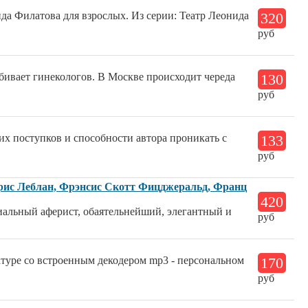
ида Филатова для взрослых. Из серии: Театр Леонида
320
руб
бивает гинекологов. В Москве происходит череда
130
руб
их поступков и способности автора проникать с
133
руб
орис Леблан, Фрэнсис Скотт Фицджеральд, Франц
420
иальный аферист, обаятельнейший, элегантный и
руб
туре со встроенным декодером mp3 - персональном
170
руб