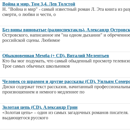
Война и мир. Том 3,4. Лев Толстой
Н. "Война и мир" - самый известный роман Л. Эта книга из раз
смерти, о любви и чести, о
Без вины виноватые (радиоспектакль). Александр Островс
Островского, написанное им "на одном дыхании" и обреченное
российской сцены. Любимое
Обыкновенная Мемба (+ CD). Виталий Мелентьев
Кто бы мог подумать, что самый обыденный просмотр телевизо
Трое самых обычных школьников
Человек со шрамом и другие рассказы (CD). Уильям Сомер
Диски содержат текст рассказов, начитанный профессиональны
произношением и немного медленнее по
Золотая цепь (CD). Александр Грин
«Золотая цепь» – один из самых загадочных романов писателя
выдающегося русского