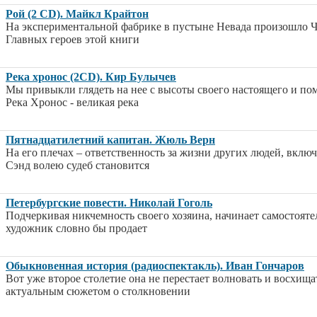
Рой (2 CD). Майкл Крайтон
На экспериментальной фабрике в пустыне Невада произошло 
Главных героев этой книги
Река хронос (2CD). Кир Булычев
Мы привыкли глядеть на нее с высоты своего настоящего и по
Река Хронос - великая река
Пятнадцатилетний капитан. Жюль Верн
На его плечах – ответственность за жизни других людей, вклю
Сэнд волею судеб становится
Петербургские повести. Николай Гоголь
Подчеркивая никчемность своего хозяина, начинает самостояте
художник словно бы продает
Обыкновенная история (радиоспектакль). Иван Гончаров
Вот уже второе столетие она не перестает волновать и восхищ
актуальным сюжетом о столкновении