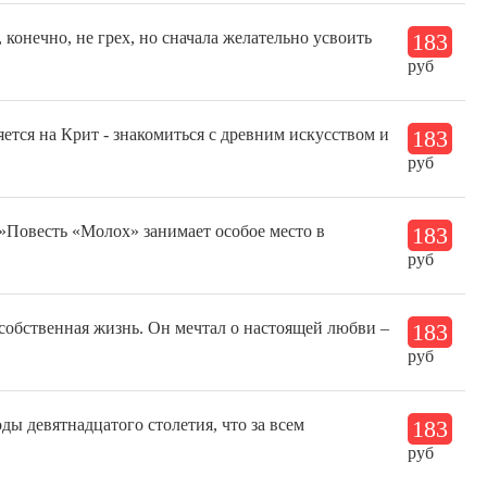
 конечно, не грех, но сначала желательно усвоить
183
руб
ется на Крит - знакомиться с древним искусством и
183
руб
»Повесть «Молох» занимает особое место в
183
руб
 собственная жизнь. Он мечтал о настоящей любви –
183
руб
ды девятнадцатого столетия, что за всем
183
руб