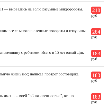
ЧП — вырвались на волю разумные микророботы.
218
руб
мним все ее многочисленные повороты и излучины.
284
руб
чая женщину с ребенком. Всего в 15 лет юный Дик
183
руб
льную жизнь нос; написав портрет ростовщика,
183
руб
ать именно своей "обыкновенностью", вечно
183
руб