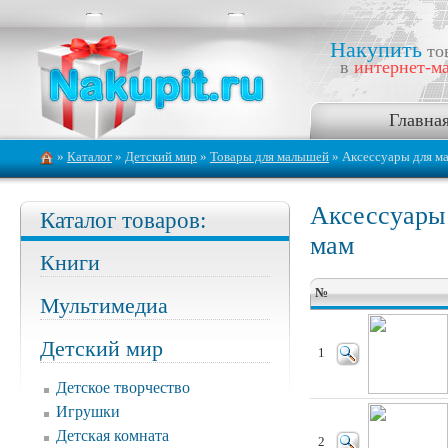
Накупить
то
в
интернет-ма
Главна
»
Каталог
»
Детский мир
»
Товары для малышей
» Аксессуары для м
Аксессуары
Каталог товаров:
мам
Книги
№
Мультимедиа
Детский мир
1
Детское творчество
Игрушки
Детская комната
2