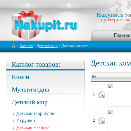
Накупить
то
в
интернет-ма
Главна
»
Каталог
»
Детский мир
» Детская комната
Детская ком
Каталог товаров:
Книги
№
Мультимедиа
1
Детский мир
Детское творчество
Игрушки
2
Детская комната