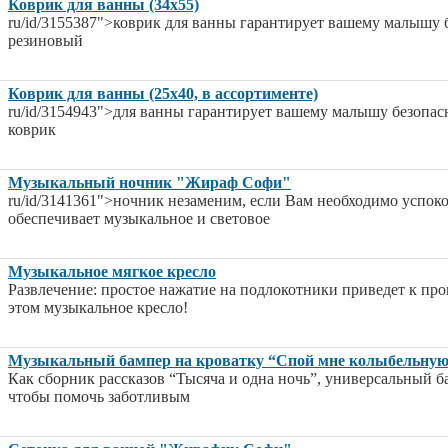
Коврик для ванны (34х55)
ru/id/3155387">коврик для ванны гарантирует вашему малышу 
резиновый
Коврик для ванны (25х40, в ассортименте)
ru/id/3154943">для ванны гарантирует вашему малышу безопас
коврик
Музыкальный ночник "Жираф Софи"
ru/id/3141361">ночник незаменим, если Вам необходимо успо
обеспечивает музыкальное и световое
Музыкальное мягкое кресло
Развлечение: простое нажатие на подлокотники приведет к п
этом музыкальное кресло!
Музыкальный бампер на кроватку “Спой мне колыбельну
Как сборник рассказов “Тысяча и одна ночь”, универсальный б
чтобы помочь заботливым