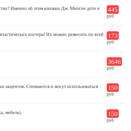
остях? Именно об этом книжки Дж. Многие дети и
445
руб
нтастических постера! Их можно развесить по всей
173
руб
3646
руб
ки акцентов. Снимаются и могут использоваться
150
руб
а, мебель).
150
руб