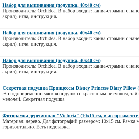
Набор для вышивания (подушка, 40х40 см)
Производитель: Orchidea. В набор входит: канва-страмин с на
акрил), игла, инструкция.
Набор для вышивания (подушка, 40х40 см)
Производитель: Orchidea. В набор входит: канва-страмин с на
акрил), игла, инструкция.
Набор для вышивания (подушка, 40х40 см)
Производитель: Orchidea. В набор входит: канва-страмин с на
акрил), игла, инструкция.
Секретная подушка Принцессы Disney Princess Diary Pillow 
Это одновременно мягкая подушка с красочным рисунком, тай
мелочей. Секретная подушка
Фоторамка деревянная "Victoria" (10х15 см, в ассортименте 
Материал: дерево. Для фотографий размером: 10х15 см. Рамка м
горизонтально. Есть подставка.