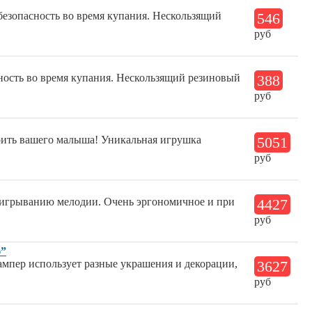
безопасность во время купания. Нескользящий
546
руб
ность во время купания. Нескользящий резиновый
388
руб
коить вашего малыша! Уникальная игрушка
5051
руб
роигрыванию мелодии. Очень эргономичное и при
4427
руб
ю”
ампер использует разные украшения и декорации,
3627
руб