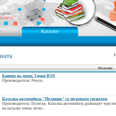
варов
газине!
Каталог
я
ната
И
Название
Баннер на дверь Тачки RSN
Производитель: Procos.
Каталка-автомобиль "Полиция" со звуковым сигналом
Производитель: Полесье. Каталка автомобиль развивает чувств
на каталке очень легко -