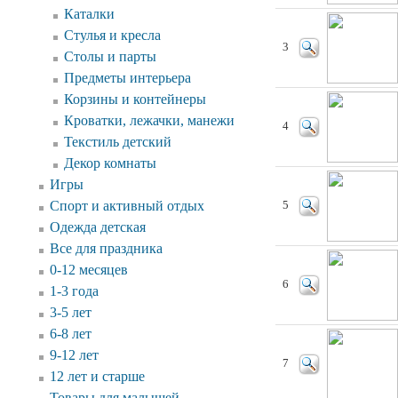
Каталки
Стулья и кресла
3
Столы и парты
Предметы интерьера
Корзины и контейнеры
Кроватки, лежачки, манежи
4
Текстиль детский
Декор комнаты
Игры
Спорт и активный отдых
5
Одежда детская
Все для праздника
0-12 месяцев
6
1-3 года
3-5 лет
6-8 лет
9-12 лет
7
12 лет и старше
Товары для малышей