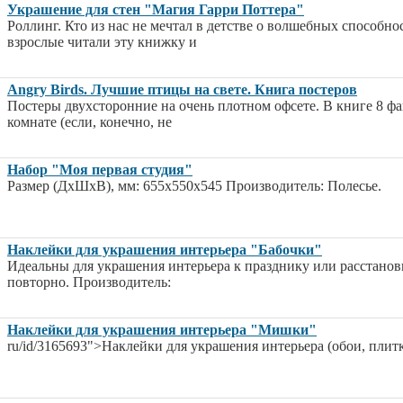
Украшение для стен "Магия Гарри Поттера"
Роллинг. Кто из нас не мечтал в детстве о волшебных способн
взрослые читали эту книжку и
Angry Birds. Лучшие птицы на свете. Книга постеров
Постеры двухсторонние на очень плотном офсете. В книге 8 фа
комнате (если, конечно, не
Набор "Моя первая студия"
Размер (ДхШхВ), мм: 655x550x545 Производитель: Полесье.
Наклейки для украшения интерьера "Бабочки"
Идеальны для украшения интерьера к празднику или расстанов
повторно. Производитель:
Наклейки для украшения интерьера "Мишки"
ru/id/3165693">Наклейки для украшения интерьера (обои, плитк