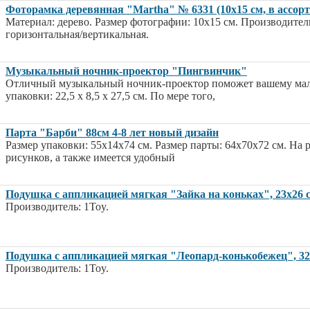
Фоторамка деревянная "Martha" № 6331 (10х15 см, в ассорт
Материал: дерево. Размер фотографии: 10х15 см. Производитель
горизонтальная/вертикальная.
Музыкальный ночник-проектор "Пингвинчик"
Отличный музыкальный ночник-проектор поможет вашему малы
упаковки: 22,5 х 8,5 х 27,5 см. По мере того,
Парта "Барби" 88см 4-8 лет новый дизайн
Размер упаковки: 55х14х74 см. Размер парты: 64х70х72 см. На
рисунков, а также имеется удобный
Подушка с аппликацией мягкая "Зайка на коньках", 23х26 с
Производитель: 1Toy.
Подушка с аппликацией мягкая "Леопард-конькобежец", 32х
Производитель: 1Toy.