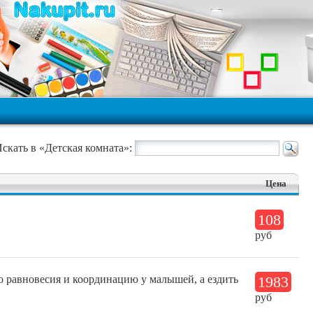
скать в «Детская комната»:
Цена
108
руб
о равновесия и координацию у малышей, а ездить
1983
руб