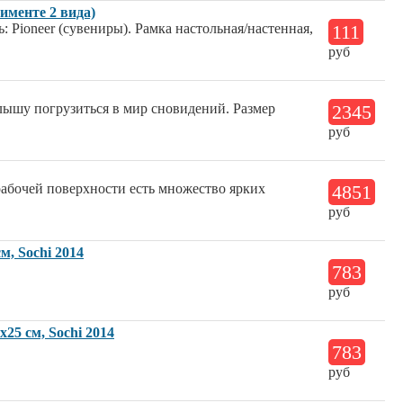
именте 2 вида)
: Pioneer (сувениры). Рамка настольная/настенная,
111
руб
шу погрузиться в мир сновидений. Размер
2345
руб
 рабочей поверхности есть множество ярких
4851
руб
м, Sochi 2014
783
руб
25 см, Sochi 2014
783
руб