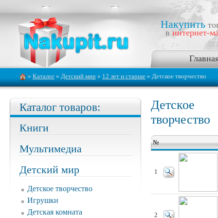
Накупить
то
в
интернет-ма
Главна
»
Каталог
»
Детский мир
»
12 лет и старше
» Детское творчество
Детское
Каталог товаров:
творчество
Книги
№
Мультимедиа
Детский мир
1
Детское творчество
Игрушки
Детская комната
2