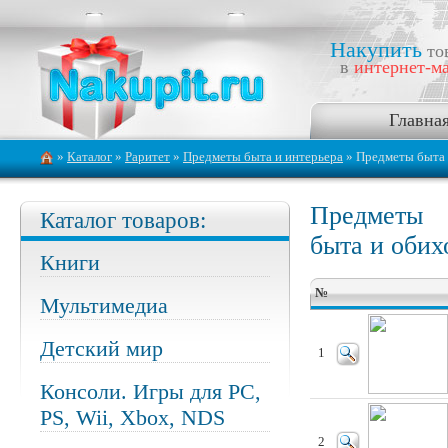
Накупить
то
в
интернет-ма
Главна
»
Каталог
»
Раритет
»
Предметы быта и интерьера
» Предметы быта 
Предметы
Каталог товаров:
быта и обих
Книги
№
Мультимедиа
Детский мир
1
Консоли. Игры для PC,
PS, Wii, Xbox, NDS
2