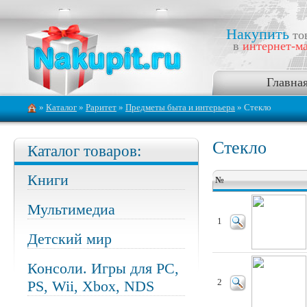
Накупить
то
в
интернет-ма
Главна
»
Каталог
»
Раритет
»
Предметы быта и интерьера
» Стекло
Стекло
Каталог товаров:
Книги
№
Мультимедиа
1
Детский мир
Консоли. Игры для PC,
PS, Wii, Xbox, NDS
2