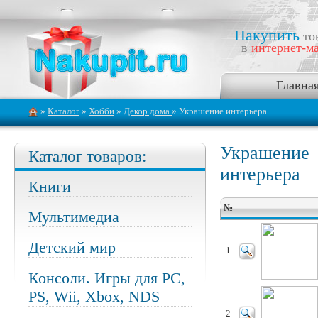
Накупить
то
в
интернет-ма
Главна
»
Каталог
»
Хобби
»
Декор дома
» Украшение интерьера
Украшение
Каталог товаров:
интерьера
Книги
№
Мультимедиа
Детский мир
1
Консоли. Игры для PC,
PS, Wii, Xbox, NDS
2