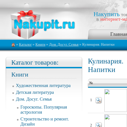
Накупить
то
в
интернет-ма
Главна
»
Каталог
»
Книги
»
Дом. Досуг. Семья
» Кулинария. Напитки
Кулинария.
Каталог товаров:
Напитки
Книги
№
Художественная литература
Детская литература
Дом. Досуг. Семья
1
Гороскопы. Популярная
астрология
Строительство и ремонт.
Дизайн
2