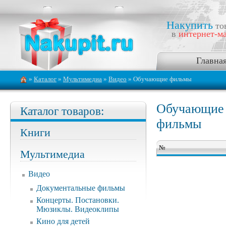
Накупить
то
в
интернет-ма
Главна
»
Каталог
»
Мультимедиа
»
Видео
» Обучающие фильмы
Обучающие
Каталог товаров:
фильмы
Книги
№
Мультимедиа
Видео
Документальные фильмы
Концерты. Постановки.
Мюзиклы. Видеоклипы
Кино для детей