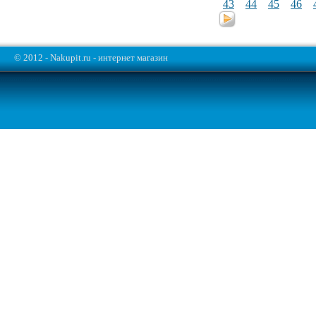
43
44
45
46
© 2012 - Nakupit.ru - интернет магазин