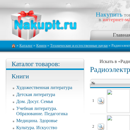
Накупить
то
в
интернет-ма
Главна
»
Каталог
»
Книги
»
Технические и естественные науки
» Радиоэлект
Искать в «Ради
Каталог товаров:
Радиоэлектр
Книги
№
Художественная литература
Детская литература
1
Дом. Досуг. Семья
Учебная литература.
Образование. Педагогика
Медицина. Здоровье
2
Культура. Искусство