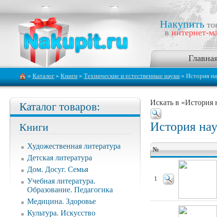
Накупить
то
в
интернет-ма
Главна
»
Каталог
»
Книги
»
Технические и естественные науки
» История на
Искать в «История 
Каталог товаров:
История нау
Книги
Художественная литература
№
Детская литература
Дом. Досуг. Семья
1
Учебная литература.
Образование. Педагогика
Медицина. Здоровье
Культура. Искусство