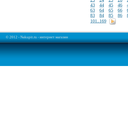
43
44
45
46
63
64
65
66
83
84
85
86
101..169
© 2012 - Nakupit.ru - интернет магазин