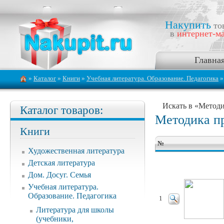
Накупить
то
в
интернет-ма
Главна
»
Каталог
»
Книги
»
Учебная литература. Образование. Педагогика
»
Искать в «Метод
Каталог товаров:
Методика п
Книги
№
Художественная литература
Детская литература
Дом. Досуг. Семья
Учебная литература.
Образование. Педагогика
1
Литература для школы
(учебники,