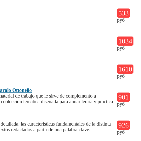
533
руб
1034
руб
1610
руб
aralo Ottonello
aterial de trabajo que le sirve de complemento a
901
leccion tematica disenada para aunar teoria y practica
руб
tallada, las caracteristicas fundamentales de la distinta
926
extos redactados a partir de una palabra clave.
руб