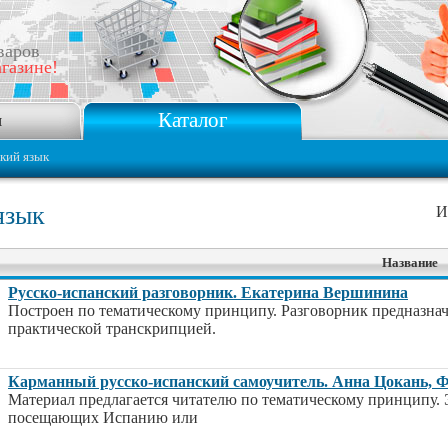
варов
газине!
Каталог
я
кий язык
язык
И
Название
Русско-испанский разговорник. Екатерина Вершинина
Построен по тематическому принципу. Разговорник предназнач
практической транскрипцией.
Карманный русско-испанский самоучитель. Анна Цокань, 
Материал предлагается читателю по тематическому принципу. 
посещающих Испанию или