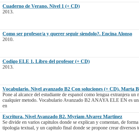
Cuaderno de Verano. Nivel 1 (+ CD)
2013.
Como ser profesor/a y querer seguir siendolo?. Encina Alonso
2010.
Codigo ELE 1. Libro del profesor (+ CD)
2013.
Vocabulario. Nivel avanzado B2 Con soluciones (+ CD). Marta B
Pone al alcance del estudiante de espanol como lengua extranjera un m
cualquier metodo. Vocabulario Avanzado B2 ANAYA ELE EN es una co
en
Escritura. Nivel Avanzado B2. Myriam Alvarez Martinez
Se divide en varios capitulos donde se explican y comentan, de forma de
tipologia textual, y un capitulo final donde se propone crear diversos t