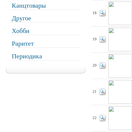
Канцтовары
18
Другое
Хобби
19
Раритет
Периодика
20
21
22