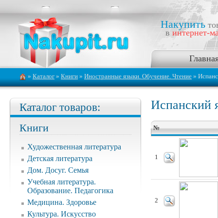
Накупить
то
в
интернет-ма
Главна
»
Каталог
»
Книги
»
Иностранные языки. Обучение. Чтение
» Испанс
Испанский 
Каталог товаров:
Книги
№
Художественная литература
1
Детская литература
Дом. Досуг. Семья
Учебная литература.
Образование. Педагогика
2
Медицина. Здоровье
Культура. Искусство