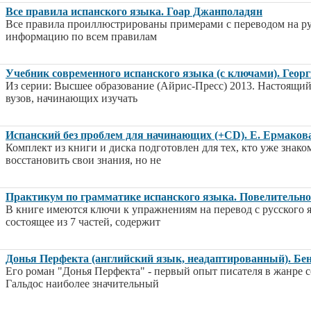
Все правила испанского языка. Гоар Джанполадян
Все правила проиллюстрированы примерами с переводом на р
информацию по всем правилам
Учебник современного испанского языка (с ключами). Геор
Из серии: Высшее образование (Айрис-Пресс) 2013. Настоящий
вузов, начинающих изучать
Испанский без проблем для начинающих (+CD). Е. Ермаков
Комплект из книги и диска подготовлен для тех, кто уже знако
восстановить свои знания, но не
Практикум по грамматике испанского языка. Повелительн
В книге имеются ключи к упражнениям на перевод с русского 
состоящее из 7 частей, содержит
Донья Перфекта (английский язык, неадаптированный). Бен
Его роман "Донья Перфекта" - первый опыт писателя в жанре 
Гальдос наиболее значительный