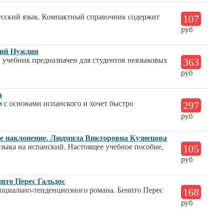
усский язык. Компактный справочник содержит
107
руб
гий Нуждин
 учебник предназначен для студентов неязыковых
363
руб
а
м с основами испанского и хочет быстро
297
руб
ое наклонение. Людмила Викторовна Кузнецова
языка на испанский. Настоящее учебное пособие,
105
руб
ито Перес Гальдос
социально-тенденциозного романа. Бенито Перес
168
руб