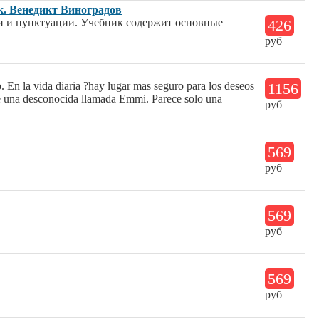
к. Венедикт Виноградов
и и пунктуации. Учебник содержит основные
426
руб
. En la vida diaria ?hay lugar mas seguro para los deseos
1156
de una desconocida llamada Emmi. Parece solo una
руб
569
руб
569
руб
569
руб