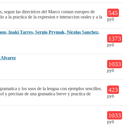
, segun las directrices del Marco comun europeo de
545
a la practica de la expresion e interaccion orales y a la
руб
n, Inaki Tarres, Sergio Prymak, Nicolas Sanchez,
1373
руб
 Alvarez
1033
руб
 gramatica y los usos de la lengua con ejemplos sencillos.
423
ol y precisan de una gramatica breve y practica de
руб
1033
руб