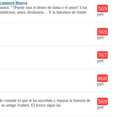
Vaquero Ibarra
espanol. "?Puede mas el deseo de fama o el amor? Una
569
 ambicion, amor, desilusion… Y la literatura de fondo
руб
569
руб
767
руб
860
руб
e contarle lo que le ha sucedido y repasar la historia de
569
a su amigo Andres. El lexico sigue las
руб