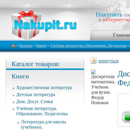
Накупить
то
в
интернет-ма
Главна
»
Каталог
»
Книги
»
Учебная литература. Образование. Педагогика
вернуться
Каталог товаров:
Дис
Книги
Фед
Художественная литература
Детская литература
Дом. Досуг. Семья
Учебная литература.
Образование. Педагогика
Литература для школы
(учебники,