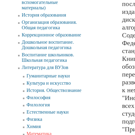
вспомогательные
посл
материалы)
изда
История образования
дис
Организация образования.
алго
Общая педагогика
Соде
Коррекционное образование
Феде
Дошкольное воспитание.
Дошкольная педагогика
стан
Воспитание школьников.
Книг
Школьная педагогика
обоз
Литература для ВУЗов
пере
Гуманитарные науки
раз
Культура и искусство
к не
История. Обществознание
"Инф
Философия
всех
Филология
Естественные науки
студ
Физика
подг
Химия
"Пр
Математика