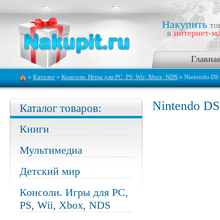
Накупить
то
в
интернет-ма
Главна
»
Каталог
»
Консоли. Игры для PC, PS, Wii, Xbox, NDS
» Nintendo DS
Nintendo DS
Каталог товаров:
Книги
Мультимедиа
Детский мир
Консоли. Игры для PC,
PS, Wii, Xbox, NDS