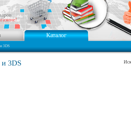
варов
газине!
Каталог
я
 и 3DS
 и 3DS
Иск