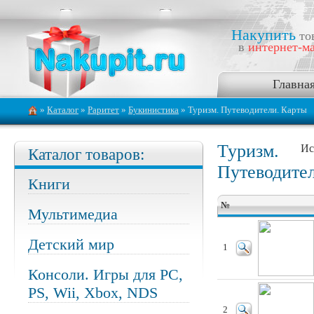
Накупить
то
в
интернет-ма
Главна
»
Каталог
»
Раритет
»
Букинистика
» Туризм. Путеводители. Карты
Туризм.
Ис
Каталог товаров:
Путеводите
Книги
№
Мультимедиа
Детский мир
1
Консоли. Игры для PC,
PS, Wii, Xbox, NDS
2