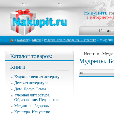
Накупить
то
в
интернет-ма
Главна
»
Каталог
»
Книги
»
Религия. Религиоведение. Эзотерика
» Мудрецы.
Искать в «Мудре
Каталог товаров:
Мудрецы. Б
Книги
№
Художественная литература
Детская литература
Дом. Досуг. Семья
Учебная литература.
Образование. Педагогика
Медицина. Здоровье
Культура. Искусство