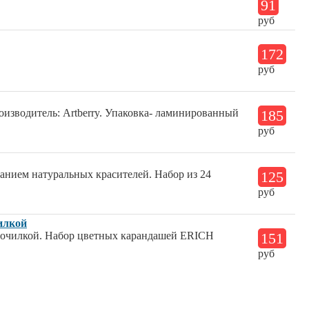
91
руб
172
руб
оизводитель: Artberry. Упаковка- ламинированный
185
руб
анием натуральных красителей. Набор из 24
125
руб
чилкой
 точилкой. Набор цветных карандашей ERICH
151
руб