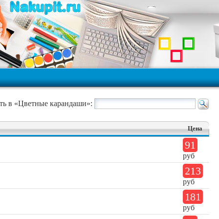
ть в «Цветные карандаши»:
Цена
91
руб
213
руб
181
руб