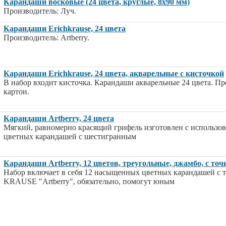
Карандаши восковые (24 цвета, круглые, 8х90 мм)
Производитель: Луч.
Карандаши Erichkrause, 24 цвета
Производитель: Artberry.
Карандаши Erichkrause, 24 цвета, акварельные с кисточкой
В набор входит кисточка. Карандаши акварельные 24 цвета. Пр
картон.
Карандаши Artberry, 24 цвета
Мягкий, равномерно красящий грифель изготовлен с использов
цветных карандашей с шестигранным
Карандаши Artberry, 12 цветов, треугольные, джамбо, с то
Набор включает в себя 12 насыщенных цветных карандашей с
KRAUSE "Artberry", обязательно, помогут юным