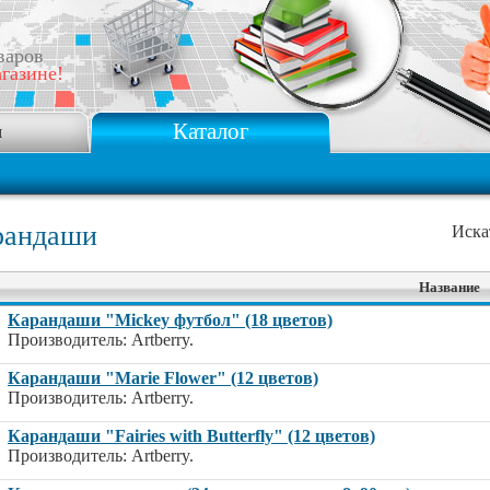
варов
газине!
Каталог
я
рандаши
Иска
Название
Карандаши "Mickey футбол" (18 цветов)
Производитель: Artberry.
Карандаши "Marie Flower" (12 цветов)
Производитель: Artberry.
Карандаши "Fairies with Butterfly" (12 цветов)
Производитель: Artberry.