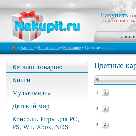
Накупить
то
в
интернет-ма
Главна
»
Каталог
»
Канцтовары
»
Рисование
» Цветные карандаши
Цветные ка
Каталог товаров:
Книги
№
Мультимедиа
1
Детский мир
2
Консоли. Игры для PC,
3
PS, Wii, Xbox, NDS