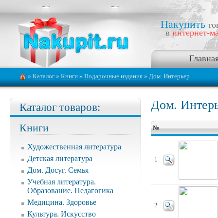
Накупить
то
в
интернет-ма
Главна
»
Каталог
»
Книги
»
Подарочные издания
» Дом. Интерьер
Дом. Интер
Каталог товаров:
Книги
№
Художественная литература
Детская литература
1
Дом. Досуг. Семья
Учебная литература.
Образование. Педагогика
Медицина. Здоровье
2
Культура. Искусство