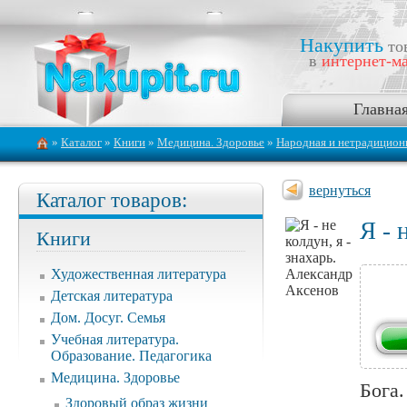
Накупить
то
в
интернет-ма
Главна
»
Каталог
»
Книги
»
Медицина. Здоровье
»
Народная и нетрадицион
вернуться
Каталог товаров:
Я - 
Книги
Художественная литература
Детская литература
Дом. Досуг. Семья
Учебная литература.
Образование. Педагогика
Медицина. Здоровье
Бога.
Здоровый образ жизни