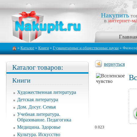
Накупить
то
в
интернет-ма
Главна
»
Каталог
»
Книги
»
Гуманитарные и общественные науки
» Филосо
вернуться
Каталог товаров:
Вс
Книги
Художественная литература
Детская литература
Дом. Досуг. Семья
Учебная литература.
Образование. Педагогика
Медицина. Здоровье
0.023
Культура. Искусство