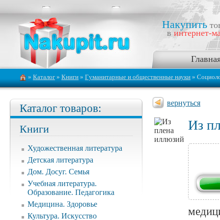
Накупить
то
в
интернет-ма
Главна
»
Каталог
»
Книги
»
Гуманитарные и общественные науки
» Социоло
вернуться
Каталог товаров:
Из п
Книги
Художественная литература
Детская литература
Дом. Досуг. Семья
Учебная литература.
Образование. Педагогика
Медицина. Здоровье
медици
Культура. Искусство